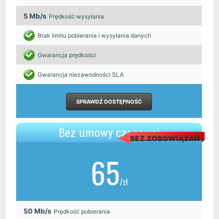
5 Mb/s
Prędkość wysyłania
Brak limitu pobierania i wysyłania danych
Gwarancja prędkości
Gwarancja niezawodności SLA
SPRAWDŹ DOSTĘPNOŚĆ
Bez umowy czasowej
BEZ ZOBOWIĄZAŃ
65
/zł
50 Mb/s
Prędkość pobierania