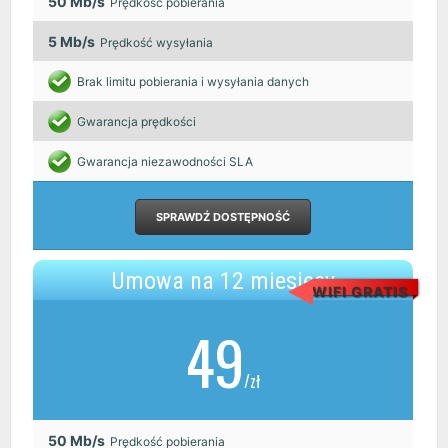
50 Mb/s
Prędkość pobierania
5 Mb/s
Prędkość wysyłania
Brak limitu pobierania i wysyłania danych
Gwarancja prędkości
Gwarancja niezawodności SLA
SPRAWDŹ DOSTĘPNOŚĆ
Umowa na 12 miesięcy
WIFI GRATIS
49
/zł
50 Mb/s
Prędkość pobierania