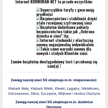
Internet KORMORAN-NET to przede wszystkim:
Superszybkie taryfy z gwarancją
prędkości
Bezpieczeństwo i stabilność dzięki
stale rozwijanej szyfrowanej sieci
Bezpłatne dodatkowe pakiety
bezpieczeństwa takie jak „Ochrona
dziecka w sieci” itp.
Internet studencki z elastyczną
umową negocjowalną indywidualnie
Takie same warunki umowy dla
nowych i stałych Klientów sieci
Zamów bezpłatny dwutygodniowy test i przekonaj się
sam(a) !
Zasięg naszej sieci 5G obejmuje m.in. miejscowości:
Klebark Mały, Klebark Wielki, Klewki, Łęgajny, Nikielkowo,
Ostrzeszewo, Silice, Szczęsne, Wójtowo i okolice Olsztyna
Zasięg naszej sieci 5G obejmuje m.in. dzielnice
Olsztyna: