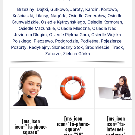
Brzeziny, Dajtki, Gutkowo, Jaroty, Karolin, Kortowo,
Kościuszki, Likusy, Nagórki, Osiedle Generałów, Osiedle
Grunwaldzkie, Osiedle Kętrzyńskiego, Osiedle Kormoran,
Osiedle Mazurskie, Osiedle Mleczna, Osiedle Nad
Jeziorem Długim, Osiedle Piękna Góra, Osiedle Wojska
Polskiego, Pieczewo, Podgrodzie, Podleśna, Pojezierze,
Pozorty, Redykajny, Słoneczny Stok, Śródmieście, Track,
Zatorze, Zielona Górka
[ms_icon
[ms_icon
[ms_icon
icon=”fa-phone-
icon=”fa-
icon=”fa-phone-
square”
internet-
square”
size=”26″
explorer”