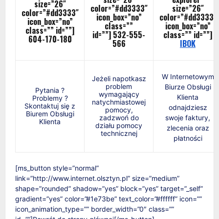
size=”26″
color=”#dd3333″
size=”26″
color=”#dd3333″
icon_box=”no”
color=”#dd3333″
icon_box=”no”
class=””
icon_box=”no”
class=”” id=””]
id=””]
532-555-
class=”” id=””]
604-170-180
566
IBOK
W Internetowym
Jeżeli napotkasz
problem
Biurze Obsługi
Pytania ?
wymagający
Klienta
Problemy ?
natychmiastowej
Skontaktuj się z
odnajdziesz
pomocy,
Biurem Obsługi
zadzwoń do
swoje faktury,
Klienta
działu pomocy
zlecenia oraz
technicznej
płatności
[ms_button style=”normal”
link=”http://www.internet.olsztyn.pl” size=”medium”
shape=”rounded” shadow=”yes” block=”yes” target=”_self”
gradient=”yes” color=”#1e73be” text_color=”#ffffff” icon=””
icon_animation_type=”” border_width=”0″ class=””