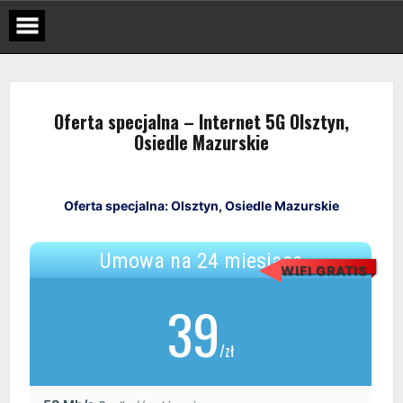
Skip
to
content
Oferta specjalna – Internet 5G Olsztyn,
Osiedle Mazurskie
Oferta specjalna: Olsztyn, Osiedle Mazurskie
Umowa na 24 miesiące
WIFI GRATIS
39
/zł